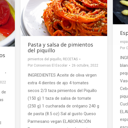
Esp
espa
Pasta y salsa de pimientos
Por
C
del piquillo
os
ING
pimientos del piquillo
,
RECETAS
blan
Por
Conservas El Escolar
26 octubre, 2022
pequ
INGREDIENTES Aceite de oliva virgen
Vas
2022
extra 4 dientes de ajo 4 tomates
Cebo
secos 2/3 taza pimientos del Piquillo
 de
piqu
(150 g) 1 taza de salsa de tomate
as
Cuch
(250 g) 1 cucharada de orégano 240 g
ELA
de pasta (8.5 oz) Sal al gusto Queso
esp
Parmesano vegan ELABORACIÓN
l
escu