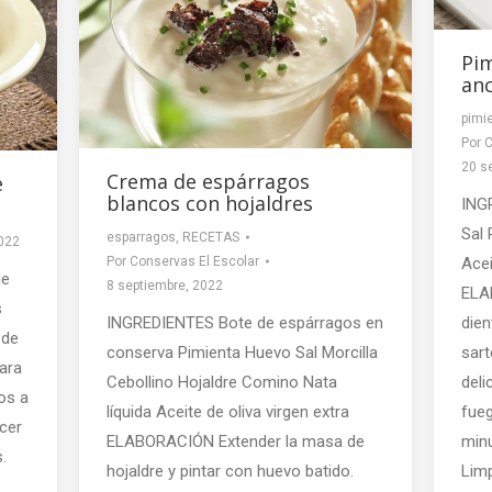
Pim
an
pimie
Por
C
20 s
Crema de espárragos
e
blancos con hojaldres
INGR
Sal 
esparragos
,
RECETAS
022
Por
Conservas El Escolar
Acei
de
8 septiembre, 2022
ELA
s
INGREDIENTES Bote de espárragos en
dien
 de
conserva Pimienta Huevo Sal Morcilla
sart
ara
Cebollino Hojaldre Comino Nata
deli
os a
líquida Aceite de oliva virgen extra
fueg
cer
ELABORACIÓN Extender la masa de
minu
.
hojaldre y pintar con huevo batido.
Limp