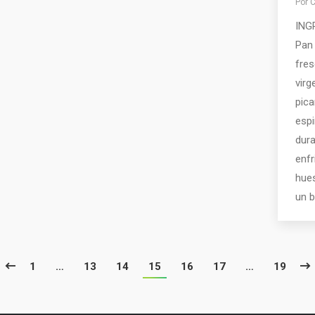
Por
C
INGR
Pan
fres
vir
pica
espi
dura
enfr
hues
un b
1
…
13
14
15
16
17
…
19