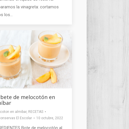
paramos la vinagreta: cortamos
os los…
rbete de melocotón en
míbar
coton en almibar
,
RECETAS
onservas El Escolar
10 octubre, 2022
REDIENTES Bote de melocotón al