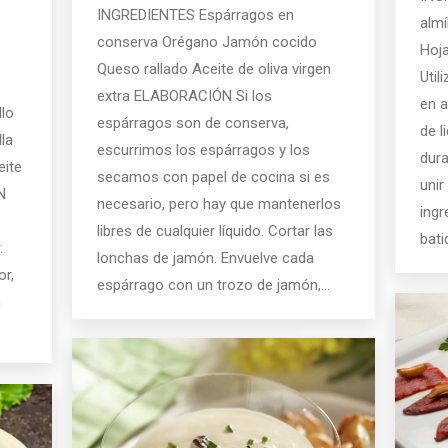
INGREDIENTES Espárragos en
alm
conserva Orégano Jamón cocido
Hoj
Queso rallado Aceite de oliva virgen
Uti
extra ELABORACIÓN Si los
en a
llo
espárragos son de conserva,
de l
la
escurrimos los espárragos y los
dura
eite
secamos con papel de cocina si es
unir
N
necesario, pero hay que mantenerlos
ingr
libres de cualquier líquido. Cortar las
bati
.
lonchas de jamón. Envuelve cada
r,
espárrago con un trozo de jamón,…
n