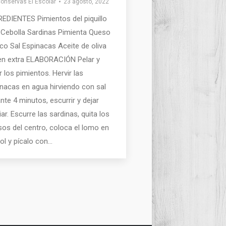
onservas El Escolar
23 agosto, 2022
EDIENTES Pimientos del piquillo
 Cebolla Sardinas Pimienta Queso
co Sal Espinacas Aceite de oliva
gen extra ELABORACIÓN Pelar y
r los pimientos. Hervir las
nacas en agua hirviendo con sal
nte 4 minutos, escurrir y dejar
iar. Escurre las sardinas, quita los
os del centro, coloca el lomo en
ol y pícalo con…