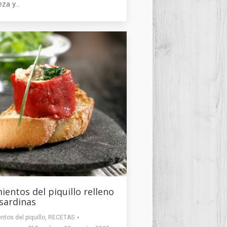
eza y…
ientos del piquillo relleno
sardinas
ntos del piquillo
,
RECETAS