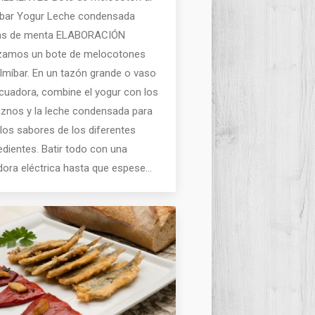
íbar Yogur Leche condensada
as de menta ELABORACIÓN
lizamos un bote de melocotones
lmíbar. En un tazón grande o vaso
icuadora, combine el yogur con los
znos y la leche condensada para
 los sabores de los diferentes
edientes. Batir todo con una
dora eléctrica hasta que espese…