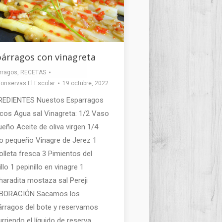
árragos con vinagreta
rragos
,
RECETAS
onservas El Escolar
19 octubre, 2022
REDIENTES Nuestos Esparragos
cos Agua sal Vinagreta: 1/2 Vaso
eño Aceite de oliva virgen 1/4
o pequeño Vinagre de Jerez 1
lleta fresca 3 Pimientos del
illo 1 pepinillo en vinagre 1
aradita mostaza sal Pereji
BORACIÓN Sacamos los
árragos del bote y reservamos
rriendo el líquido de reserva.