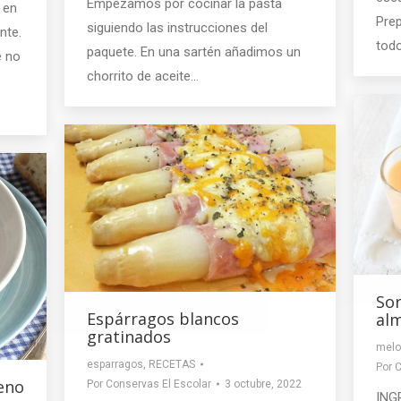
Empezamos por cocinar la pasta
 en
Pre
siguiendo las instrucciones del
nte.
tod
paquete. En una sartén añadimos un
e no
chorrito de aceite…
So
Espárragos blancos
al
gratinados
melo
esparragos
,
RECETAS
Por
C
leno
Por
Conservas El Escolar
3 octubre, 2022
ING