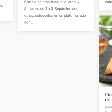
Córtelo en tiras finas, a lo largo, y
cab
os
átelas en un 3 x 3. Sepárelos unos de
otros, colóquelos en un plato forrado
con…
Pim
de 
pimie