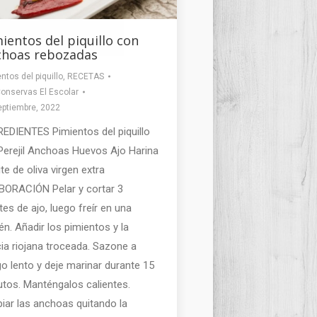
ientos del piquillo con
choas rebozadas
ntos del piquillo
,
RECETAS
onservas El Escolar
eptiembre, 2022
EDIENTES Pimientos del piquillo
Perejil Anchoas Huevos Ajo Harina
te de oliva virgen extra
BORACIÓN Pelar y cortar 3
tes de ajo, luego freír en una
én. Añadir los pimientos y la
cia riojana troceada. Sazone a
o lento y deje marinar durante 15
tos. Manténgalos calientes.
iar las anchoas quitando la