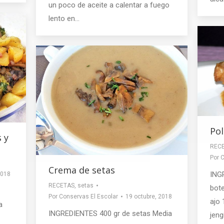
un poco de aceite a calentar a fuego
lento en…
Pol
 y
REC
Por
C
Crema de setas
ING
2018
RECETAS
,
setas
bote
Por
Conservas El Escolar
19 octubre, 2018
ajo 
a
INGREDIENTES 400 gr de setas Media
jeng