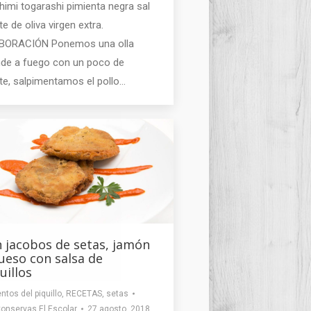
himi togarashi pimienta negra sal
te de oliva virgen extra.
BORACIÓN Ponemos una olla
nde a fuego con un poco de
te, salpimentamos el pollo…
 jacobos de setas, jamón
ueso con salsa de
uillos
ntos del piquillo
,
RECETAS
,
setas
onservas El Escolar
27 agosto, 2018