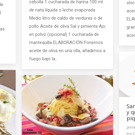
cebolla 1 cucharada de harina 100 ml
shic
de
de nata líquida o leche evaporada
acei
l
Medio litro de caldo de verduras o de
ELA
pollo Aceite de oliva Sal y pimienta Ajo
gra
tas
en polvo (opcional) 1 cucharada de
acei
mantequilla ELABORACIÓN Ponemos
aceite de oliva en una olla, añadimos a
fuego bajo la…
San
y q
piq
pimie
Por
C