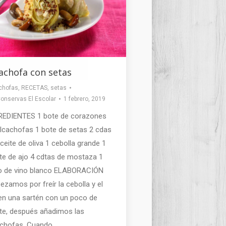
achofa con setas
chofas
,
RECETAS
,
setas
onservas El Escolar
1 febrero, 2019
REDIENTES 1 bote de corazones
lcachofas 1 bote de setas 2 cdas
ceite de oliva 1 cebolla grande 1
te de ajo 4 cdtas de mostaza 1
o de vino blanco ELABORACIÓN
zamos por freír la cebolla y el
en una sartén con un poco de
te, después añadimos las
achofas. Cuando…