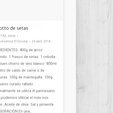
otto de setas
ETAS
,
setas
onservas El Escolar
24 abril, 2018
REDIENTES 400g de arroz
ondo 1 frasco de setas 1 cebolla
buen chorro de vino blanco 800ml
litro de caldo de carne o de
duras 100g de mantequilla 100g
ueso curado rallado:
inalmente se utiliza el parmesano
,podemos utilizar el más nos
e Aceite de oliva Sal y pimienta
BORACIÓN En una…