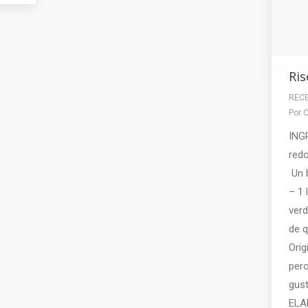
Ris
REC
Por
C
ING
red
Un 
– 1 
ver
de q
Orig
pero
gust
ELA