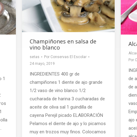
Champiñones en salsa de
Alc
vino blanco
Alca
setas
Por
Conservas El Escolar
Por
C
24 mayo, 2019
ING
INGREDIENTES 400 gr de
o 1
de a
champiñones 1 diente de ajo grande
de a
1/2 vaso de vino blanco 1/2
2
dien
cucharada de harina 3 cucharadas de
ros
vas
aceite de oliva sal 1 guindilla de
1
Empe
cayena Perejil picado ELABORACIÓN
olla
ajo 
Pelamos el diente de ajo y lo picamos
…
acei
muy en trozos muy finos. Colocamos
alc