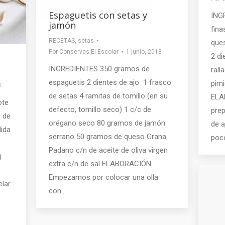
Espaguetis con setas y
ING
jamón
fina
RECETAS
,
setas
ques
Por
Conservas El Escolar
1 junio, 2018
2 di
INGREDIENTES 350 gramos de
rall
espaguetis 2 dientes de ajo 1 frasco
pimi
8
de setas 4 ramitas de tomillo (en su
ELA
ote
defecto, tomillo seco) 1 c/c de
prep
 de
orégano seco 80 gramos de jamón
de a
lida
serrano 50 gramos de queso Grana
poco
Padano c/n de aceite de oliva virgen
)
extra c/n de sal ELABORACIÓN
Empezamos por colocar una olla
lar
con…