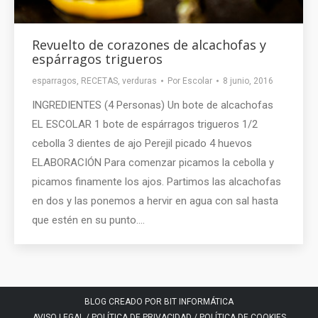
Revuelto de corazones de alcachofas y
espárragos trigueros
esparragos
,
RECETAS
,
verduras
Por
Escolar
8 junio, 2016
INGREDIENTES (4 Personas) Un bote de alcachofas
EL ESCOLAR 1 bote de espárragos trigueros 1/2
cebolla 3 dientes de ajo Perejil picado 4 huevos
ELABORACIÓN Para comenzar picamos la cebolla y
picamos finamente los ajos. Partimos las alcachofas
en dos y las ponemos a hervir en agua con sal hasta
que estén en su punto.…
BLOG CREADO POR BIT INFORMÁTICA
AVISO LEGAL
/
POLÍTICA DE PRIVACIDAD
/
POLÍTICA DE COOKIES