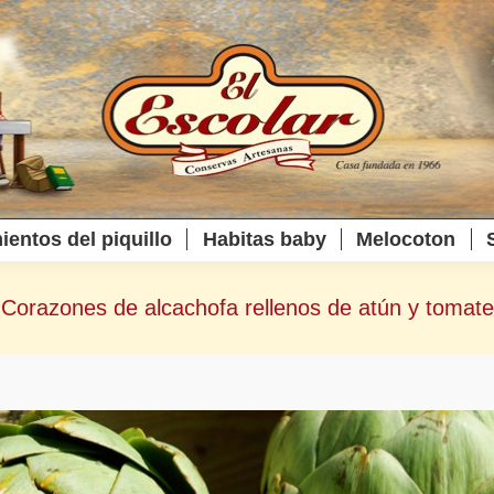
ientos del piquillo
Habitas baby
Melocoton
Corazones de alcachofa rellenos de atún y tomate